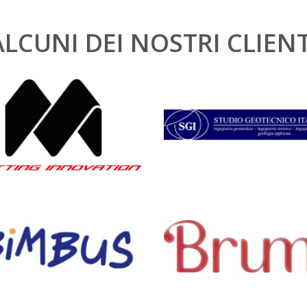
ALCUNI DEI NOSTRI CLIENT
MITI
Studio Geotecnico Ita
Preca – Bimbus
Preca – Brums