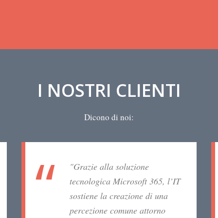
I NOSTRI CLIENTI
Dicono di noi:
"Grazie alla soluzione
tecnologica Microsoft 365, l’IT
sostiene la creazione di una
percezione comune attorno