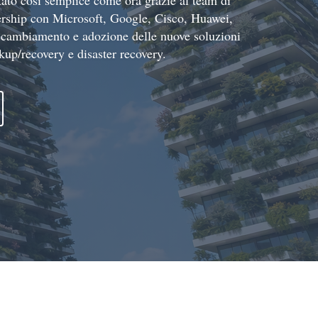
tato così semplice come ora grazie al team di
tnership con Microsoft, Google, Cisco, Huawei,
i cambiamento e adozione delle nuove soluzioni
up/recovery e disaster recovery.