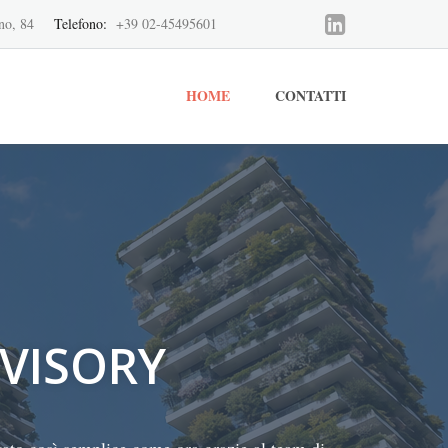
no, 84
Telefono:
+39 02-45495601
HOME
CONTATTI
VISORY