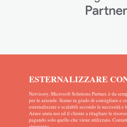
ESTERNALIZZARE CO
Netvisory, Microsoft Solutions Partner, è da sem
per le aziende. Siamo in grado di consigliare e c
esternalizzate e scalabili secondo le necessità e le
Azure aiuta noi ed il cliente a ritagliare le risor
pagando solo quello che viene utilizzato. Contatt
strumento.