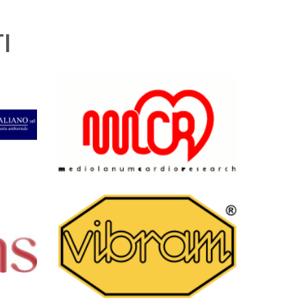
I
liano
MCR
Vibram