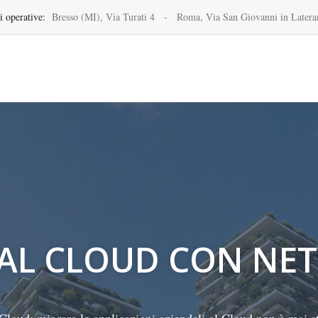
operative:
Bresso (MI), Via Turati 4 - Roma, Via San Giovanni in Latera
 AL CLOUD CON NET